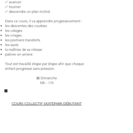
✅ avancer
✅ tourner
✅ descendre un plan incliné
Dans ce cours, il va apprendre progressivement :
les descentes des courbes
les calages
les virages
les premiers transferts
les sauts
la maîtrise de sa vitesse
patiner en arriere
Tout est travaillé étape par étape afin que chaque
enfant progresse sans pression.
📅 Dimanche
10h - 11h
COURS COLLECTIF SKATEPARK DÉBUTANT