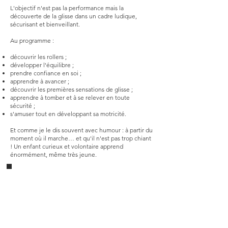
L'objectif n'est pas la performance mais la
découverte de la glisse dans un cadre ludique,
sécurisant et bienveillant.
Au programme :
découvrir les rollers ;
développer l'équilibre ;
prendre confiance en soi ;
apprendre à avancer ;
découvrir les premières sensations de glisse ;
apprendre à tomber et à se relever en toute
sécurité ;
s'amuser tout en développant sa motricité.
Et comme je le dis souvent avec humour : à partir du
moment où il marche… et qu'il n'est pas trop chiant
! Un enfant curieux et volontaire apprend
énormément, même très jeune.
COURS PARTICULIER SKATE PARK ENFANT
Cours particulier enfant
Ces séances sont entièrement personnalisées.