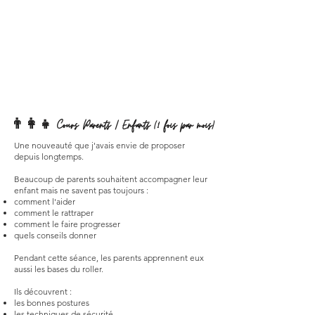
👨‍👩‍👧 Cours Parents / Enfants (1 fois par mois)
Une nouveauté que j'avais envie de proposer
depuis longtemps.
Beaucoup de parents souhaitent accompagner leur
enfant mais ne savent pas toujours :
comment l'aider
comment le rattraper
comment le faire progresser
quels conseils donner
Pendant cette séance, les parents apprennent eux
aussi les bases du roller.
Ils découvrent :
les bonnes postures
les techniques de sécurité