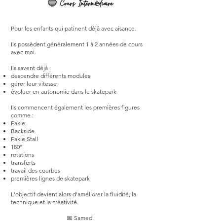
🔵
Cours Intermédiaire
Pour les enfants qui patinent déjà avec aisance.
Ils possèdent généralement 1 à 2 années de cours
avec moi.
Ils savent déjà :
descendre différents modules
gérer leur vitesse
évoluer en autonomie dans le skatepark
Ils commencent également les premières figures
comme :
Fakie
Backside
Fakie Stall
180°
rotations
transferts
travail des courbes
premières lignes de skatepark
L'objectif devient alors d'améliorer la fluidité, la
technique et la créativité.
📅 Samedi