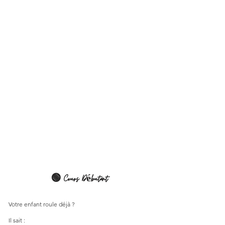
🟢 Cours Débutant
Votre enfant roule déjà ?
Il sait :