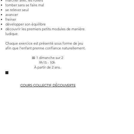
marcher avec les rollers
tomber sans se faire mal
se relever seul
avancer
freiner
développer son équilibre
découvrir les premiers petits modules de manière
ludique
Chaque exercice est présenté sous forme de jeu
afin que l'enfant prenne confiance naturellement.
📅 1 dimanche sur 2
9h15 - 10h
À partir de 2 ans.
COURS COLLECTIF DÉCOUVERTE