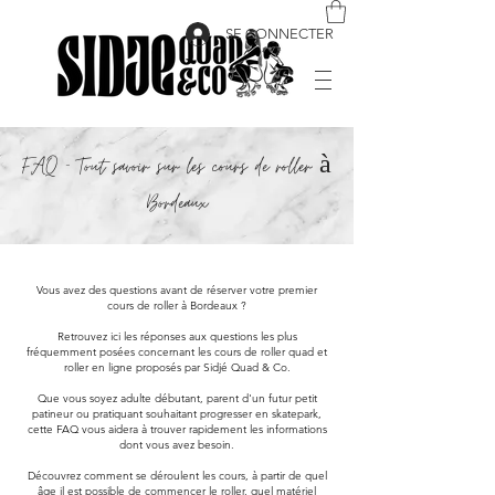
SE CONNECTER
FAQ – Tout savoir sur les cours de roller à
Bordeaux
Vous avez des questions avant de réserver votre premier
cours de roller à Bordeaux ?
Retrouvez ici les réponses aux questions les plus
fréquemment posées concernant les cours de roller quad et
roller en ligne proposés par Sidjé Quad & Co.
Que vous soyez adulte débutant, parent d'un futur petit
patineur ou pratiquant souhaitant progresser en skatepark,
cette FAQ vous aidera à trouver rapidement les informations
dont vous avez besoin.
Découvrez comment se déroulent les cours, à partir de quel
âge il est possible de commencer le roller, quel matériel