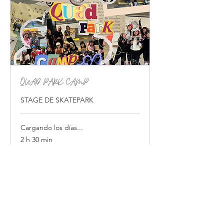
QUAD PARK CAMP
STAGE DE SKATEPARK
Cargando los días...
2 h 30 min
35
35 €
euros
Reservar ahora
Explorar planes