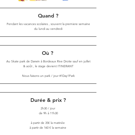
Quand ?
Pendant les vacances scolaires , souvent la premiere semaine
du lundi au
vendredi
Où ?
Au Skate park de Darwin à Bordeaux Rive Droite sauf en juillet
& août , le stage devient ITINERANT
Nous faisons un park / jour #1Day1Park
Durée & prix ?
2h30 / jour
de 9h à 11h30
à partir de 35€ la matinée
à partir de 160 € la semaine